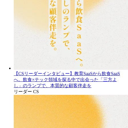
【CSリーダーインタビュー】教育SaaSから飲食SaaS
へ。飲食×テック領域を探る中で出会った「三方よ
し」のランプで、本質的な顧客伴走を
リーダー
CS